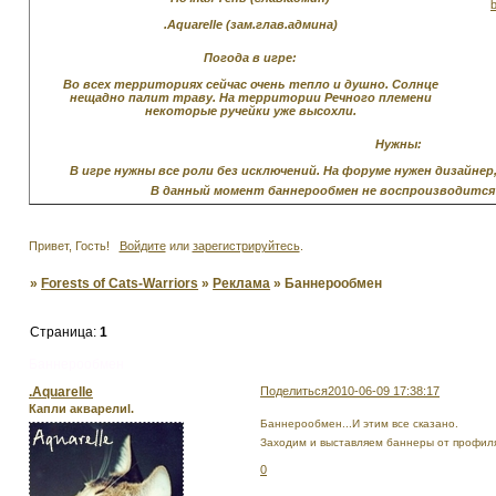
.Aquarelle (зам.глав.админа)
Погода в игре:
Во всех территориях сейчас очень тепло и душно. Солнце
нещадно палит траву. На территории Речного племени
некоторые ручейки уже высохли.
Нужны:
В игре нужны все роли без исключений. На форуме нужен дизайне
В данный момент баннерообмен не воспроизводится п
Привет, Гость!
Войдите
или
зарегистрируйтесь
.
»
Forests of Cats-Warriors
»
Реклама
»
Баннерообмен
Страница:
1
Баннерообмен
.Aquarelle
Поделиться
2010-06-09 17:38:17
Капли акварелиl.
Баннерообмен...И этим все сказано.
Заходим и выставляем баннеры от профил
0