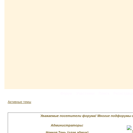
Форум
Участники
Поиск
Регистрац
Активные темы
Уважаемые посетители форума! Многие подфорумы скр
Администраторы:
Ночная Тень (глав.админ)