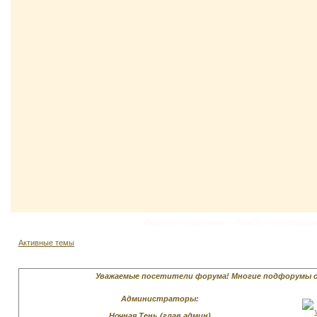
Форум
Участники
Поиск
Регистрац
Активные темы
Уважаемые посетители форума! Многие подфорумы скр
Администраторы:
Ночная Тень (глав.админ)