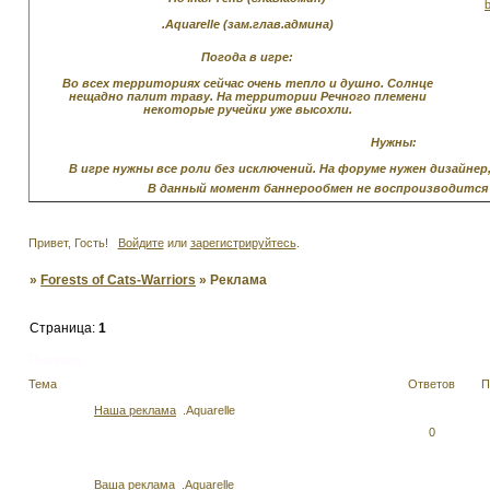
.Aquarelle (зам.глав.админа)
Погода в игре:
Во всех территориях сейчас очень тепло и душно. Солнце
нещадно палит траву. На территории Речного племени
некоторые ручейки уже высохли.
Нужны:
В игре нужны все роли без исключений. На форуме нужен дизайне
В данный момент баннерообмен не воспроизводится п
Привет, Гость!
Войдите
или
зарегистрируйтесь
.
»
Forests of Cats-Warriors
»
Реклама
Страница:
1
Реклама
Тема
Ответов
П
Наша реклама
.Aquarelle
0
Ваша реклама
.Aquarelle